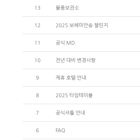
13
물품보관소
12
2025 보헤미안송 챌린지
11
공식 MD
10
전년 대비 변경사항
9
제휴 호텔 안내
8
2025 타임테이블
7
공식셔틀 안내
6
FAQ