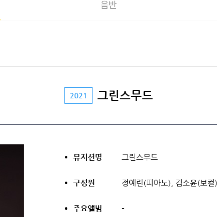
음반
그린스무드
2021
뮤지션명
그린스무드
구성원
정예린(피아노), 김소윤(보컬)
주요앨범
-