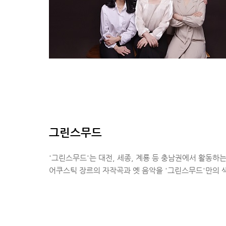
그린스무드
'그린스무드'는 대전, 세종, 계룡 등 충남권에서 활동하
어쿠스틱 장르의 자작곡과 옛 음악을 '그린스무드'만의 