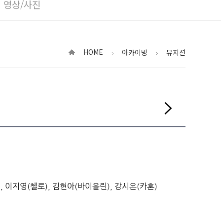
영상/사진
HOME
아카이빙
뮤지션
, 이지영(첼로), 김현아(바이올린), 강시온(카혼)