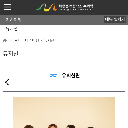
아카이빙
메뉴 펼치기
뮤지션
음반
영상/사진
HOME
아카이빙
뮤지션
뮤지션
유치찬란
2021