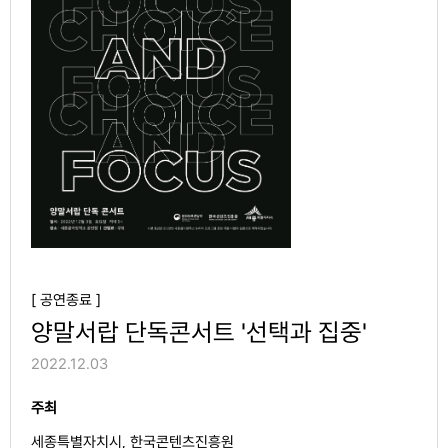
[ 공연종료 ]
양말서랍 단독콘서트 '선택과 집중'
2022.12.03
주최
세종특별자치시, 한국콘텐츠진흥원