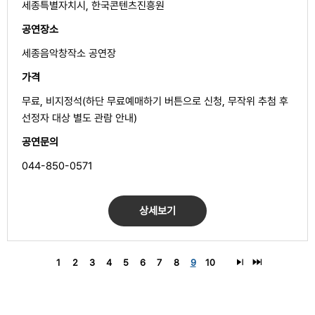
세종특별자치시, 한국콘텐츠진흥원
공연장소
세종음악창작소 공연장
가격
무료, 비지정석(하단 무료예매하기 버튼으로 신청, 무작위 추첨 후
선정자 대상 별도 관람 안내)
공연문의
044-850-0571
상세보기
1
2
3
4
5
6
7
8
9
10