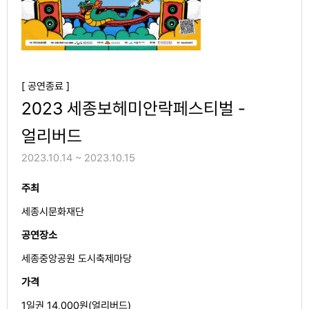
[ 공연종료 ]
2023 세종보헤미안락페스티벌 -
얼리버드
2023.10.14 ~ 2023.10.15
주최
세종시문화재단
공연장소
세종중앙공원 도시축제마당
가격
1일권 14,000원(얼리버드)