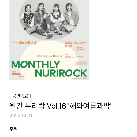
[ 공연종료 ]
월간 누리락 Vol.16 '해와여름과밤'
2022.12.01
주최