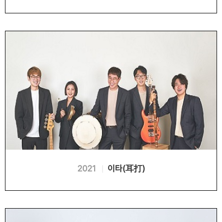
2021
이타(耳打)