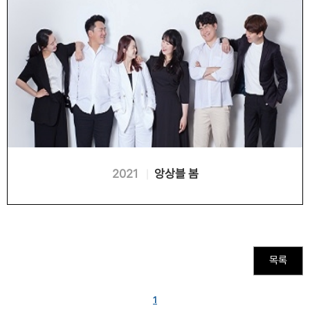
2021
앙상블 봄
목록
1