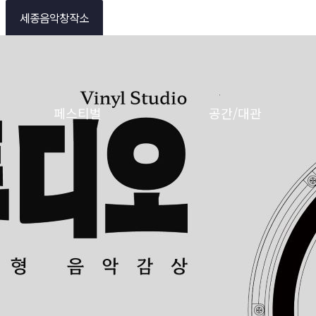
세종음악창작소
페스티벌
공간/대관