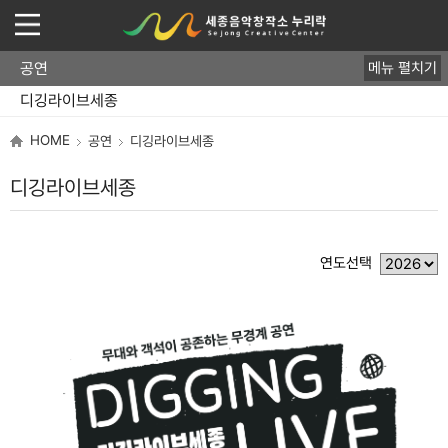
공연
메뉴 펼치기
디깅라이브세종
바이닐스튜디오
클럽 라이브
뮤즈세종 쇼케이스
프로그램 일정
HOME
공연
디깅라이브세종
디깅라이브세종
연도선택